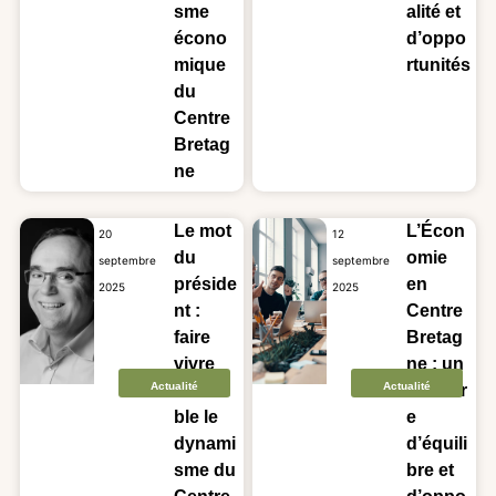
sme
alité et
écono
d’oppo
mique
rtunités
du
Centre
Bretag
ne
Le mot
L’Écon
20
12
du
omie
septembre
septembre
préside
en
2025
2025
nt :
Centre
faire
Bretag
vivre
ne : un
Actualité
Actualité
ensem
territoir
ble le
e
dynami
d’équili
sme du
bre et