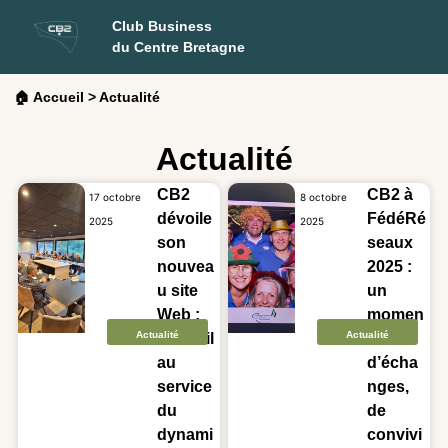
Club Business
du Centre Bretagne
🏠 Accueil
>
Actualité
Actualité
CB2
CB2 à
17 octobre
8 octobre
dévoile
FédéRé
2025
2025
son
seaux
nouvea
2025 :
u site
un
Web :
momen
Actualité
Actualité
un outil
t
au
d’écha
service
nges,
du
de
dynami
convivi