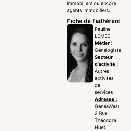
immobiliers ou encore
agents immobiliers.
Fiche de l'adhérent
Pauline
LEMÉE
Métier :
Génalogiste
Secteur
d’activité :
Autres
activités
de
services
Adresse :
GénéaWest,
2 Rue
Théodore
Huet,