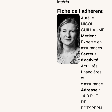
intérêt.
Fiche de l'adhérent
Aurélie
NICOL
GUILLAUME
Métier :
Experte en
assurances
Secteur
d’activité :
Activités
financières
et
d’assurance
Adresse :
14 B RUE
DE
BOTSPERN